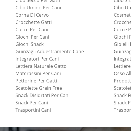
Cibo Secco Per Gatti
Cibo Sn
Cibo Umido Per Cane
Cibo Um
Corna Di Cervo
Cosmeti
Crocchette Gatti
Crocche
Cucce Per Cani
Cucce P
Giochi Per Cani
Giochi 
Giochi Snack
Gioielli
Guinzagli Addestramento Cane
Guinzag
Integratori Per Cani
Integrat
Lettiera Naturale Gatto
Lettiere
Materassini Per Cani
Osso Al
Pettorine Per Gatti
Prodott
Scatolette Grain Free
Scatole
Snack Disidrtati Per Cani
Snack F
Snack Per Cani
Snack P
Trasportini Cani
Traspor