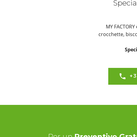
Special
MY FACTORY è 
crocchette, bisc
Speci
+3
Per un
Preventivo Grat