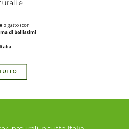
turali e
e o gatto (con
a di bellissimi
Italia
TUITO
ri naturali in tutta Italia