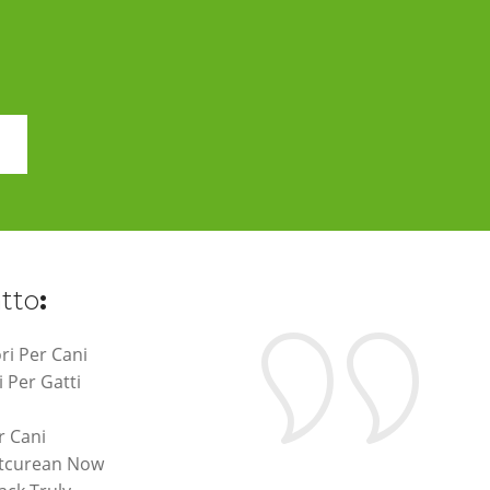
atto
:
ri Per Cani
i Per Gatti
r Cani
etcurean Now