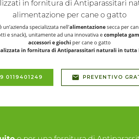
izzati in fornitura di Antiparassitari na
alimentazione per cane o gatto
un’azienda specializzata nell'
alimentazione
secca per can
otti e snack), unitamente ad una innovativa e
completa gamm
accessori e giochi
per cane o gatto
alizzata in fornitura di Antiparassitari naturali in tutta 
9 0119401249
PREVENTIVO GRA
uito
o per una fornitura di Antiparassita