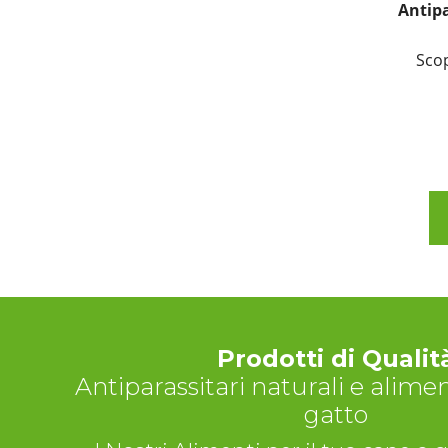
Antipa
Scop
Prodotti di Qualit
Antiparassitari naturali e alime
gatto