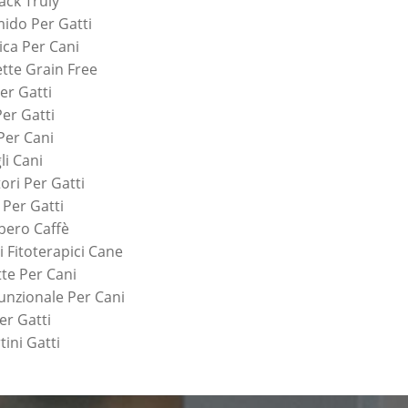
ack Truly
ido Per Gatti
ca Per Cani
tte Grain Free
er Gatti
Per Gatti
 Per Cani
li Cani
ori Per Gatti
 Per Gatti
bero Caffè
i Fitoterapici Cane
tte Per Cani
unzionale Per Cani
er Gatti
tini Gatti