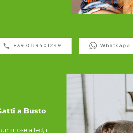
+39 0119401249
Whatsapp
Gatti a Busto
 luminose a led, i