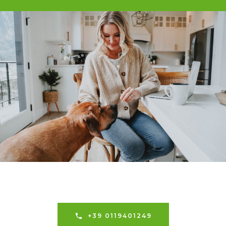
+39 0119401249