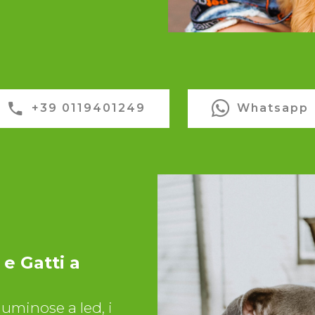
+39 0119401249
Whatsapp
 e Gatti a
 luminose a led, i