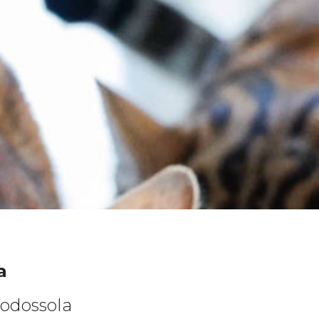
a
modossola