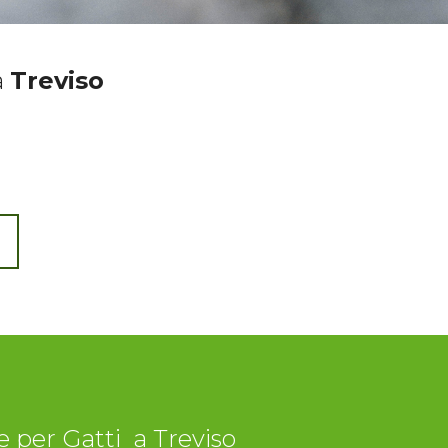
a
Treviso
e per Gatti a Treviso