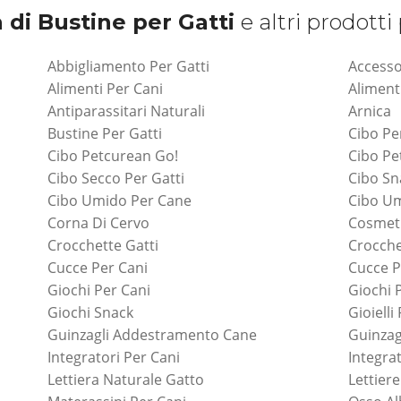
 di Bustine per Gatti
e altri prodotti 
Abbigliamento Per Gatti
Accesso
Alimenti Per Cani
Aliment
Antiparassitari Naturali
Arnica
Bustine Per Gatti
Cibo Pe
Cibo Petcurean Go!
Cibo P
Cibo Secco Per Gatti
Cibo Sn
Cibo Umido Per Cane
Cibo Um
Corna Di Cervo
Cosmeti
Crocchette Gatti
Crocche
Cucce Per Cani
Cucce P
Giochi Per Cani
Giochi 
Giochi Snack
Gioielli
Guinzagli Addestramento Cane
Guinzag
Integratori Per Cani
Integrat
Lettiera Naturale Gatto
Lettiere