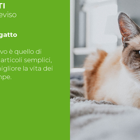
TI
eviso
 gatto
vo è quello di
articoli semplici,
liore la vita dei
mpe.