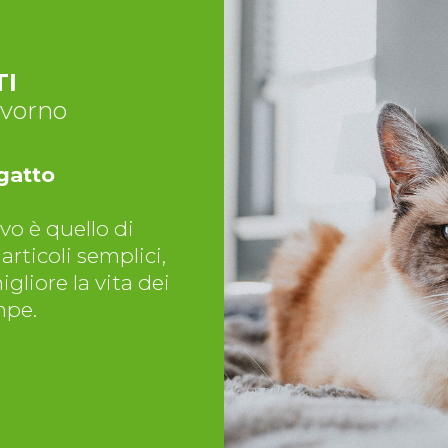
TI
ivorno
 gatto
vo è quello di
articoli semplici,
liore la vita dei
mpe.