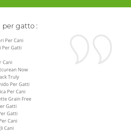
i per gatto :
ri Per Cani
i Per Gatti
r Cani
etcurean Now
ack Truly
ido Per Gatti
ca Per Cani
tte Grain Free
er Gatti
Per Gatti
 Per Cani
li Cani