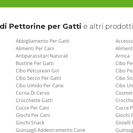
di Pettorine per Gatti
e altri prodott
Abbigliamento Per Gatti
Accesso
Alimenti Per Cani
Aliment
Antiparassitari Naturali
Arnica
Bustine Per Gatti
Cibo Pe
Cibo Petcurean Go!
Cibo P
Cibo Secco Per Gatti
Cibo Sn
Cibo Umido Per Cane
Cibo Um
Corna Di Cervo
Cosmeti
Crocchette Gatti
Crocche
Cucce Per Cani
Cucce P
Giochi Per Cani
Giochi 
Giochi Snack
Gioielli
Guinzagli Addestramento Cane
Guinzag