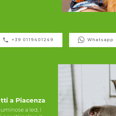
+39 0119401249
Whatsapp
atti a Piacenza
 luminose a led, i