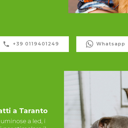
+39 0119401249
Whatsapp
atti a Taranto
 luminose a led, i