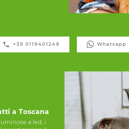
+39 0119401249
Whatsapp
atti a Toscana
 luminose a led, i