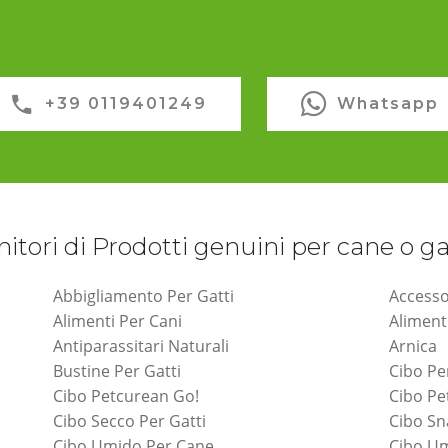
+39 0119401249
Whatsapp
nitori di Prodotti genuini per cane o g
Abbigliamento Per Gatti
Accesso
Alimenti Per Cani
Aliment
Antiparassitari Naturali
Arnica
Bustine Per Gatti
Cibo Pe
Cibo Petcurean Go!
Cibo P
Cibo Secco Per Gatti
Cibo Sn
Cibo Umido Per Cane
Cibo Um