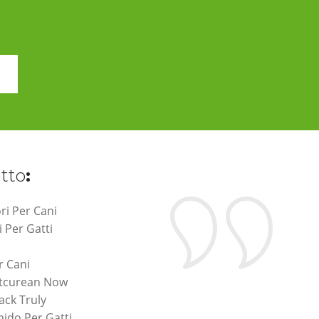
atto
:
ri Per Cani
i Per Gatti
r Cani
etcurean Now
ack Truly
ido Per Gatti