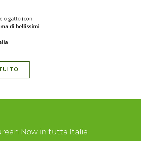
e o gatto (con
a di bellissimi
alia
TUITO
urean Now in tutta Italia