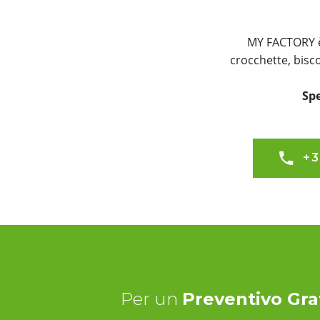
MY FACTORY è 
crocchette, bisc
Spe
+3
Per un
Preventivo Gra