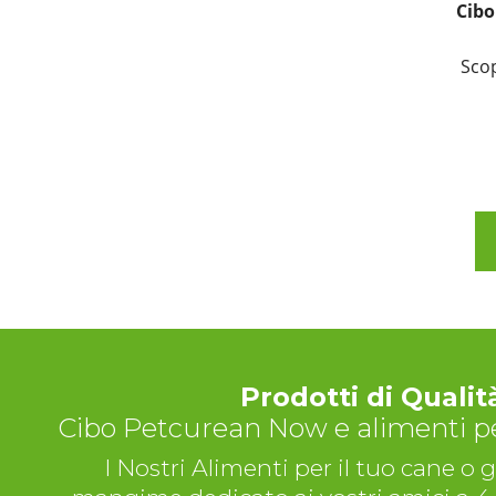
Cibo
Scop
Prodotti di Qualit
Cibo Petcurean Now e alimenti pe
I Nostri Alimenti per il tuo cane o