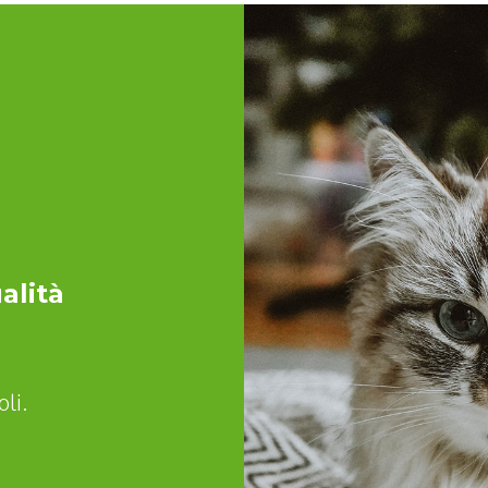
alità
li.