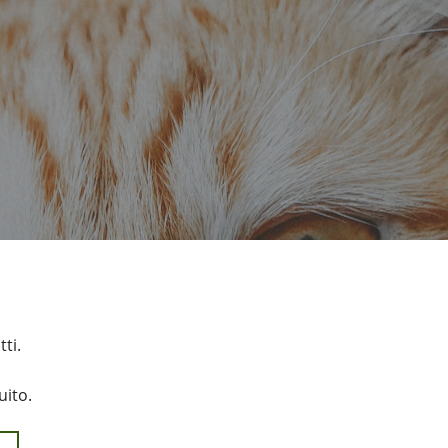
ti.
uito.