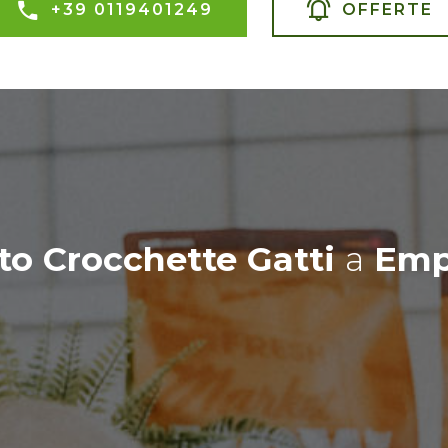
+39 0119401249
OFFERTE
to Crocchette Gatti
a
Emp