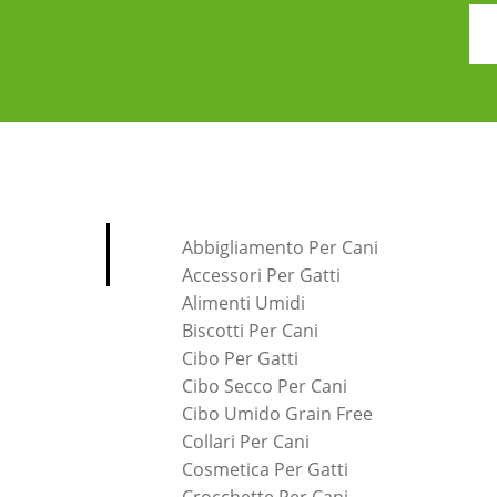
Abbigliamento Per Cani
Accessori Per Gatti
Alimenti Umidi
Biscotti Per Cani
Cibo Per Gatti
Cibo Secco Per Cani
Cibo Umido Grain Free
Collari Per Cani
Cosmetica Per Gatti
Crocchette Per Cani