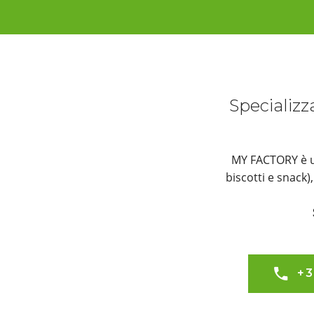
Specializz
MY FACTORY è un
biscotti e snack
+3