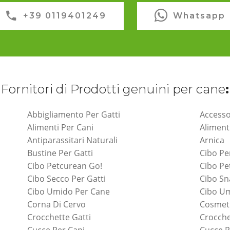
+39 0119401249
Whatsapp
Fornitori di Prodotti genuini per cane
:
Abbigliamento Per Gatti
Accesso
Alimenti Per Cani
Aliment
Antiparassitari Naturali
Arnica
Bustine Per Gatti
Cibo Pe
Cibo Petcurean Go!
Cibo P
Cibo Secco Per Gatti
Cibo Sn
Cibo Umido Per Cane
Cibo Um
Corna Di Cervo
Cosmeti
Crocchette Gatti
Crocche
Cucce Per Cani
Cucce P