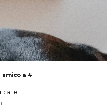
o amico a 4
er cane
i.