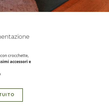
imentazione
(con crocchette,
simi accessori e
a
TUITO