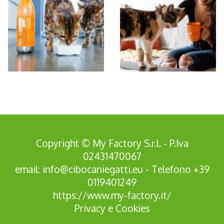
*Pagina Azione*
Copyright © My Factory S.r.l. - P.Iva
02431470067
email:
info@cibocaniegatti.eu
- Telefono
+39
0119401249
https://www.my-factory.it/
Privacy
e
Cookies