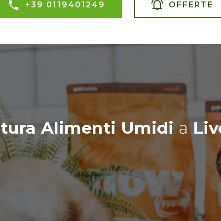
+39 0119401249
OFFERTE
itura Alimenti Umidi
a
Liv