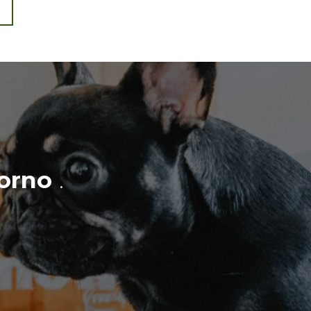
orno
.