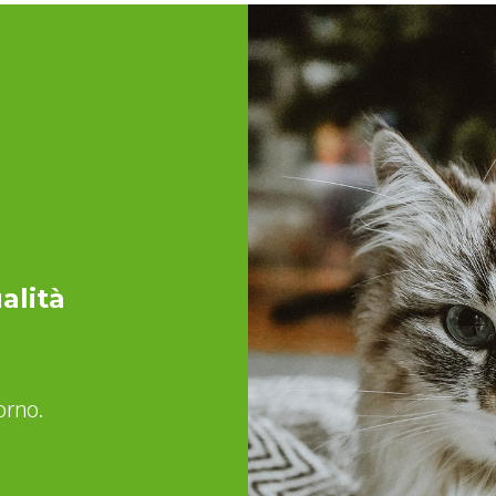
alità
orno.