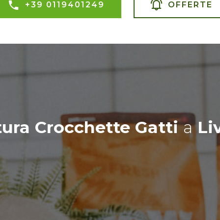
+39 0119401249
OFFERTE
tura Crocchette Gatti
a
Li