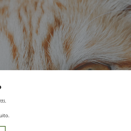
o
ti.
uito.