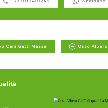
+39 0119401249
Whatsapp
bo Cani Gatti Massa
Osso Albero
ualità
Massa.