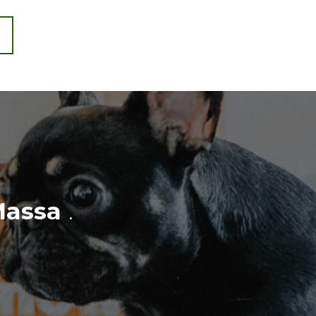
assa
.