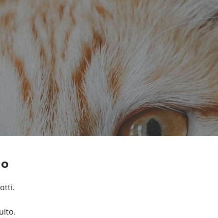
rno
tti.
uito.