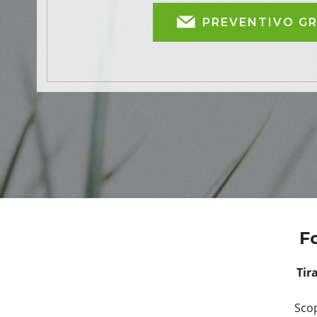
PREVENTIVO G
Fo
Tir
Scop