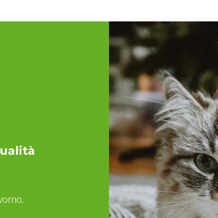
qualità
ivorno.