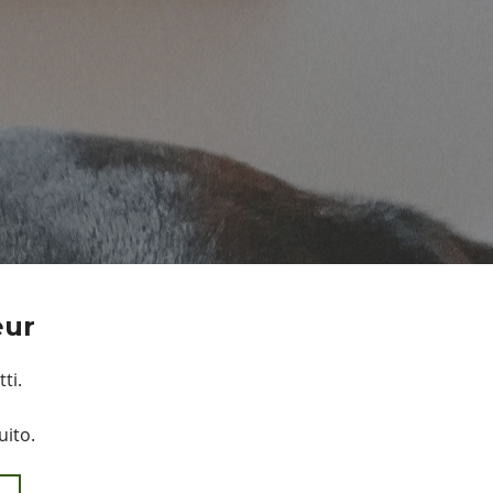
eur
ti.
uito.