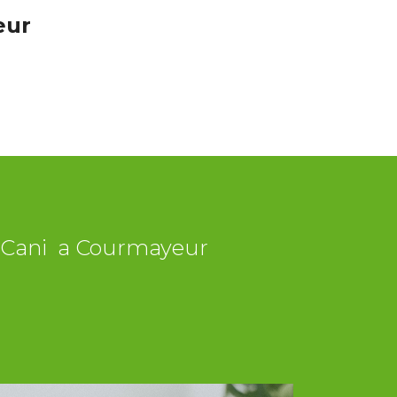
eur
ni Cani a Courmayeur