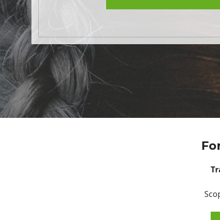
Fo
Tr
Scop