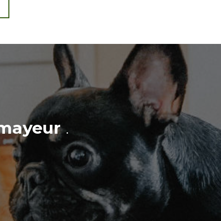
mayeur
.