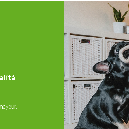
alità
mayeur.