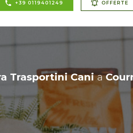
+39 0119401249
OFFERTE
ra Trasportini Cani
a
Cour