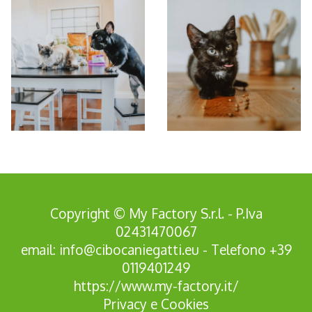
Copyright © My Factory S.r.l. - P.Iva
02431470067
email:
info@cibocaniegatti.eu
- Telefono
+39
0119401249
https://www.my-factory.it/
Privacy
e
Cookies