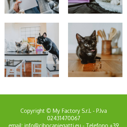
Copyright © My Factory S.r.l. - P.Iva
02431470067
email:
info@cibocaniegatti.eu
- Telefono
+39