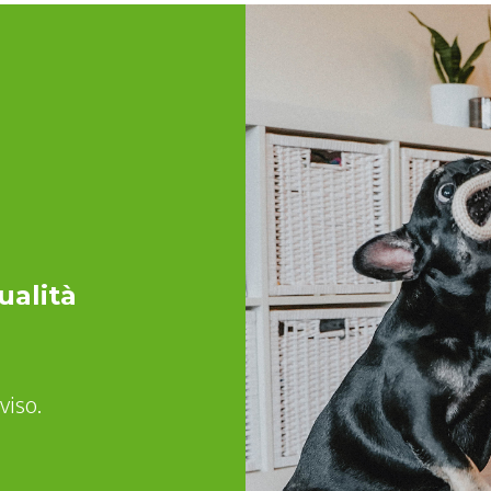
ualità
viso.