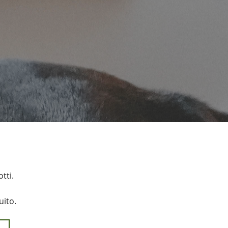
o
tti.
uito.