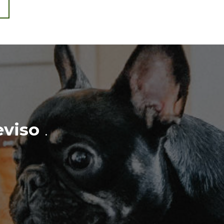
eviso
.