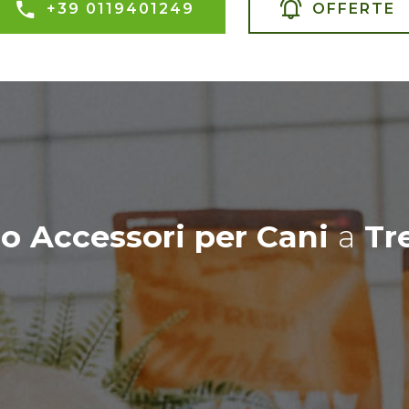
+39 0119401249
OFFERTE
o Accessori per Cani
a
Tr