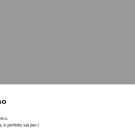
ano
eico.
Trattandosi di un pasto molto ben bilanciato, con il giusto apporto di proteine, grassi e acqua, è perfetto sia per i 