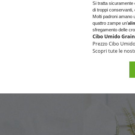
Si tratta sicuramente 
di troppi conservanti, è
Molti padroni amano un
quattro zampe un’
ali
sfregamento delle croc
Cibo Umido Grain
Prezzo Cibo Umido
Scopri tute le nost