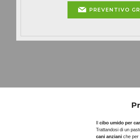
PREVENTIVO G
Pr
Il 
cibo umido per ca
cani anziani 
che per i