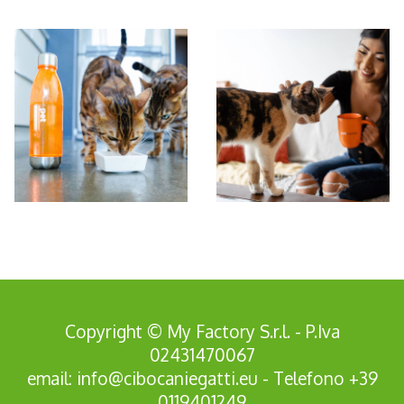
*Pagina Azione*
Copyright © My Factory S.r.l. - P.Iva
02431470067
email:
info@cibocaniegatti.eu
- Telefono
+39
0119401249