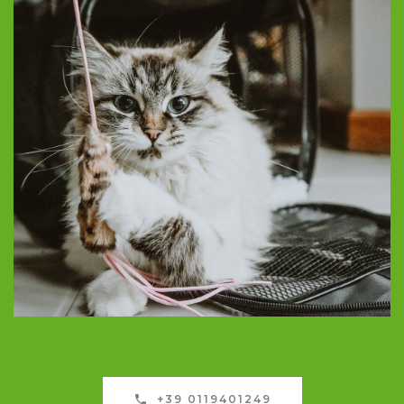
+39 0119401249